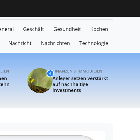
licke
auf-Erkrankungen
Baukosten erreichen Höchststand seit zehn J
eneral
Geschäft
Gesundheit
Kochen
Nachricht
Nachrichten
Technologie
LIEN
FINANZEN & IMMOBILIEN
4
hen
Anleger setzen verstärkt
 zehn
auf nachhaltige
Investments