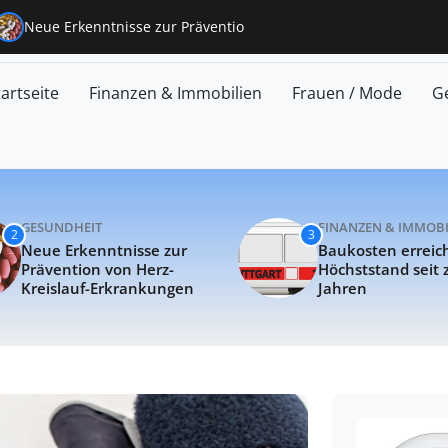
richten, Tipps und Einb
 Vormarsch
Neue Erkenntnisse zur Prävention von Herz-Kreisl
tartseite
Finanzen & Immobilien
Frauen / Mode
G
GESUNDHEIT
FINANZEN & IMMOBI
2
3
Neue Erkenntnisse zur
Baukosten erreic
Prävention von Herz-
Höchststand seit
Kreislauf-Erkrankungen
Jahren