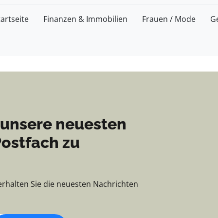
richten, Tipps und Einb
tartseite
Finanzen & Immobilien
Frauen / Mode
G
 unsere neuesten
Postfach zu
erhalten Sie die neuesten Nachrichten