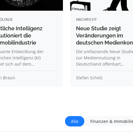
OLOGIE
NACHRICHT
liche Intelligenz
Neue Studie zeigt
utioniert die
Veränderungen im
mobilindustrie
deutschen Medienko
sante Entwicklung der
Die umfassende Neue Studi
ichen Intelligenz (KI)
zur Mediennutzung in
det sich auf dem…
Deutschland offenbart…
in Braun
Stefan Scholz
Alle
Finanzen & Immobili