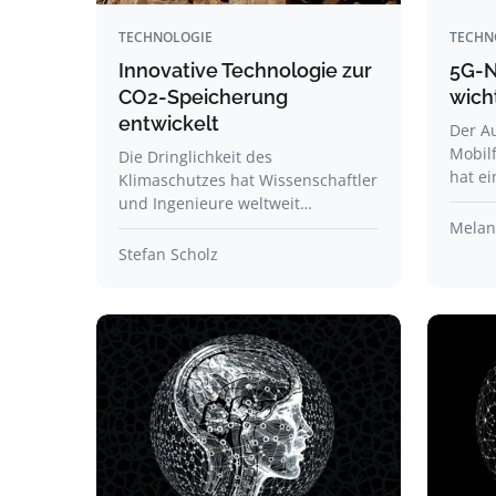
TECHNOLOGIE
TECHN
Innovative Technologie zur
5G-N
CO2-Speicherung
wich
entwickelt
Der A
Mobil
Die Dringlichkeit des
hat e
Klimaschutzes hat Wissenschaftler
und Ingenieure weltweit…
Melani
Stefan Scholz