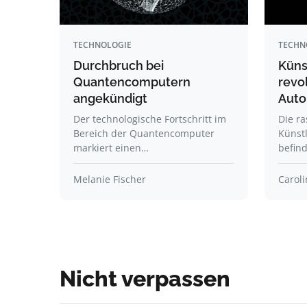
TECHNOLOGIE
TECHN
Durchbruch bei
Künst
Quantencomputern
revol
angekündigt
Auto
Der technologische Fortschritt im
Die ra
Bereich der Quantencomputer
Künstl
markiert einen…
befin
Melanie Fischer
Carol
Nicht verpassen