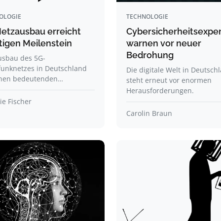
OLOGIE
TECHNOLOGIE
etzausbau erreicht
Cybersicherheitsexpe
tigen Meilenstein
warnen vor neuer
Bedrohung
usbau des 5G-
funknetzes in Deutschland
Die digitale Welt in Deutsch
inen bedeutenden…
steht erneut vor enormen
Herausforderungen.
e Fischer
Carolin Braun