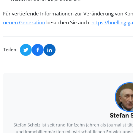
Für vertiefende Informationen zur Veränderung von K
neuen Generation
besuchen Sie auch:
https://boelling-
Teilen:
Stefan 
Stefan Scholz ist seit rund fünfzehn Jahren als Journalist tä
und Immobilienmärkten mit wirtschaftlichen Entwicklunge