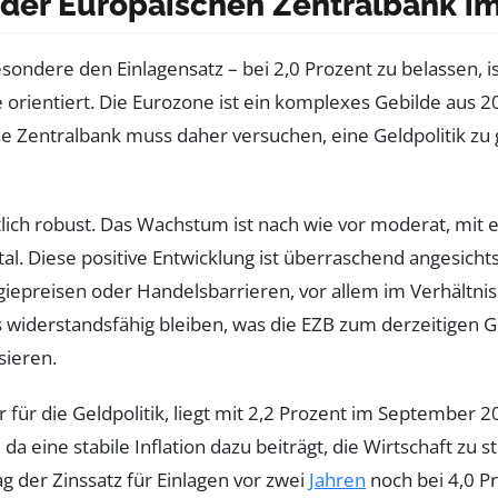
 der Europäischen Zentralbank i
ondere den Einlagensatz – bei 2,0 Prozent zu belassen, ist 
rientiert. Die Eurozone ist ein komplexes Gebilde aus 20 
che Zentralbank muss daher versuchen, eine Geldpolitik z
ftlich robust. Das Wachstum ist nach wie vor moderat, mi
. Diese positive Entwicklung ist überraschend angesich
epreisen oder Handelsbarrieren, vor allem im Verhältni
widerstandsfähig bleiben, was die EZB zum derzeitigen 
sieren.
or für die Geldpolitik, liegt mit 2,2 Prozent im September
 da eine stabile Inflation dazu beiträgt, die Wirtschaft zu
ag der Zinssatz für Einlagen vor zwei
Jahren
noch bei 4,0 P