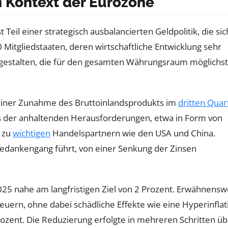
m Kontext der Eurozone
Teil einer strategisch ausbalancierten Geldpolitik, die sic
Mitgliedstaaten, deren wirtschaftliche Entwicklung sehr
u gestalten, die für den gesamten Währungsraum möglichst
t einer Zunahme des Bruttoinlandsprodukts im
dritten Quar
ts der anhaltenden Herausforderungen, etwa in Form von
s zu
wichtigen
Handelspartnern wie den USA und China.
Gedankengang führt, von einer Senkung der Zinsen
 2025 nahe am langfristigen Ziel von 2 Prozent. Erwähnensw
 steuern, ohne dabei schädliche Effekte wie eine Hyperinflat
rozent. Die Reduzierung erfolgte in mehreren Schritten ü