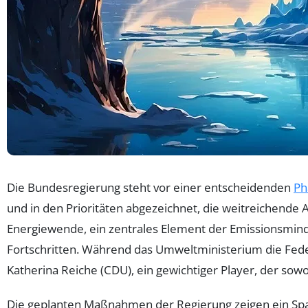
Die Bundesregierung steht vor einer entscheidenden
Ph
und in den Prioritäten abgezeichnet, die weitreichende
Energiewende, ein zentrales Element der Emissionsmind
Fortschritten. Während das Umweltministerium die Fede
Katherina Reiche (CDU), ein gewichtiger Player, der sowo
Die geplanten Maßnahmen der Regierung zeigen ein Spa