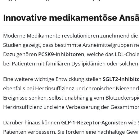
Innovative medikamentöse Ansät
Moderne Medikamente revolutionieren zunehmend die B
Studien gezeigt, dass bestimmte Arzneimittelgruppen n
Dazu gehören
PCSK9-Inhibitoren
, welche das LDL-Chole
bei Patienten mit familiären Dyslipidämien oder solch
Eine weitere wichtige Entwicklung stellen
SGLT2-Inhibit
ebenfalls bei Herzinsuffizienz und chronischer Nierenerk
Ereignisse senken, selbst unabhängig vom Blutzuckersp
Herzinsuffizienz und eine Verbesserung der Gesamtmort
Darüber hinaus können
GLP-1-Rezeptor-Agonisten
wie 
Patienten verbessern. Sie fördern eine nachhaltige Gewi