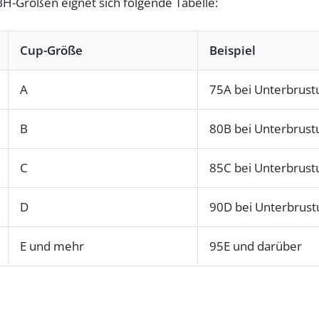
H-Größen eignet sich folgende Tabelle:
Cup-Größe
Beispiel
A
75A bei Unterbrus
B
80B bei Unterbrus
C
85C bei Unterbrus
D
90D bei Unterbrus
E und mehr
95E und darüber